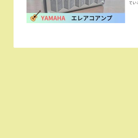
てい
せん