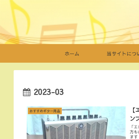
ホーム
当サイトにつ
2023-03
【
おすすめギター用品
ン
「エ
方も
ます