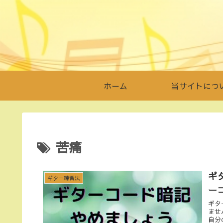
ホーム
当サイトにつ
苦痛
ギ
ギター練習法
ー
ギタ
ませ
自分