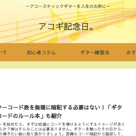
～アコースティックギターを人生のお供に～
アコギ記念日。
いて
初心者コラム
ギター練習法
おす
ターコード表を無理に暗記する必要はない！「ギタ
コードのルール本」も紹介
ーを始めたら、まずは地道にコードを弾けるようにするイメージがあり
んか？実はそんなことは必要ありません。ギターを触ったその日から、
の弾きたい曲に取り掛かりましょう。苦痛なコード暗記から脱却して、